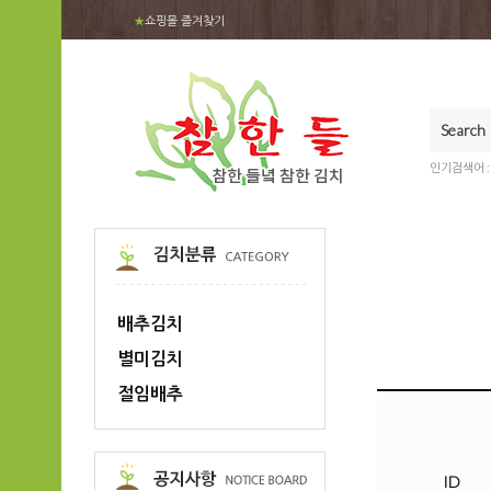
★
쇼핑몰 즐겨찾기
인기검색어 
배추김치
별미김치
절임배추
ID