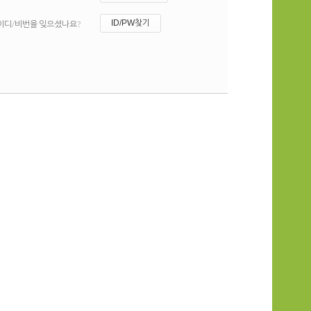
ID/PW찾기
이디/비번을 잊으셨나요?