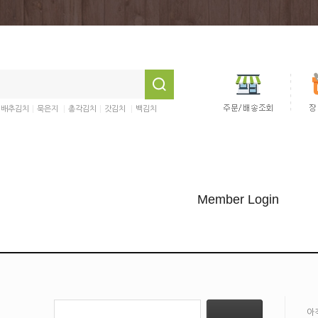
:
|
|
|
|
배추김치
묵은지
총각김치
갓김치
백김치
Member Login
아